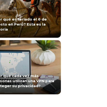
r qué es feriado el 6 de
sto en Perú? Esta es la
toria
r qué cada vez más
sonas utilizan una VPN para
teger su privacidad?