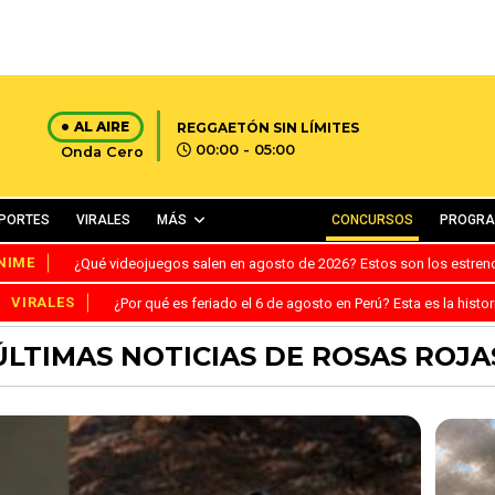
AL AIRE
REGGAETÓN SIN LÍMITES
00:00 - 05:00
Onda Cero
PORTES
VIRALES
MÁS
CONCURSOS
PROGR
NIME
¿Qué videojuegos salen en agosto de 2026? Estos son los estre
VIRALES
¿Por qué es feriado el 6 de agosto en Perú? Esta es la histor
ÚLTIMAS NOTICIAS DE ROSAS ROJA