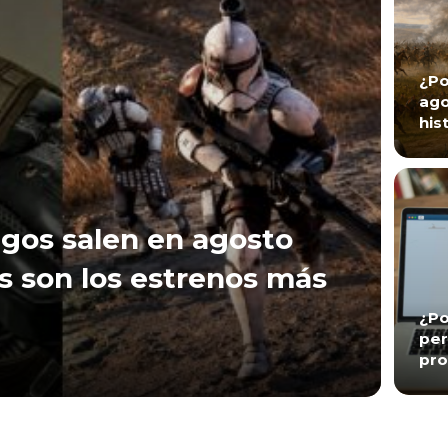
¿Po
ago
his
gos salen en agosto
s son los estrenos más
¿Po
per
pro