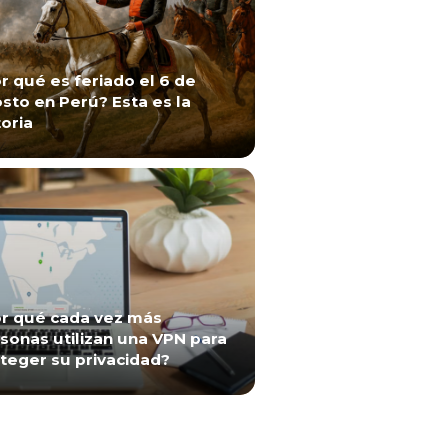
r qué es feriado el 6 de
sto en Perú? Esta es la
toria
r qué cada vez más
sonas utilizan una VPN para
teger su privacidad?