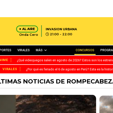
AL AIRE
INVASION URBANA
21:00 - 22:00
Onda Cero
PORTES
VIRALES
MÁS
CONCURSOS
PROGR
NIME
¿Qué videojuegos salen en agosto de 2026? Estos son los estre
VIRALES
¿Por qué es feriado el 6 de agosto en Perú? Esta es la histor
LTIMAS NOTICIAS DE ROMPECABEZ