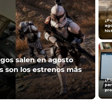
¿Po
ago
his
gos salen en agosto
s son los estrenos más
¿Po
per
pro