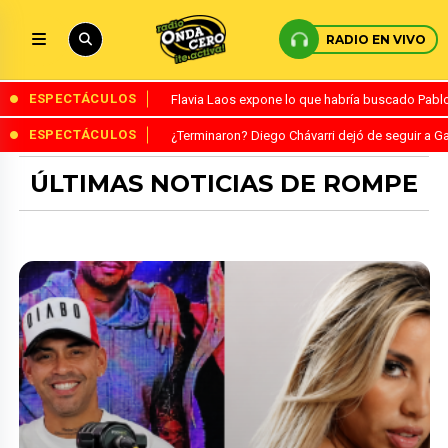
RADIO EN VIVO
ESPECTÁCULOS
Flavia Laos expone lo que habría buscado Pablo 
ESPECTÁCULOS
¿Terminaron? Diego Chávarri dejó de seguir a Ga
ÚLTIMAS NOTICIAS DE ROMPE