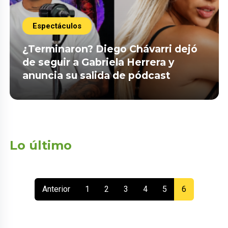
Espectáculos
¿Terminaron? Diego Chávarri dejó
de seguir a Gabriela Herrera y
anuncia su salida de pódcast
Lo último
(current)
Anterior
1
2
3
4
5
6