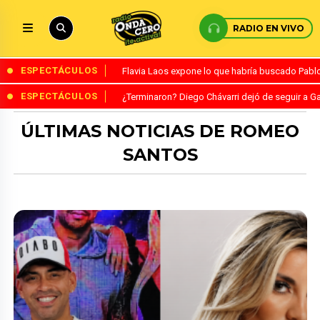
RADIO EN VIVO
ESPECTÁCULOS
Flavia Laos expone lo que habría buscado Pablo 
ESPECTÁCULOS
¿Terminaron? Diego Chávarri dejó de seguir a Ga
ÚLTIMAS NOTICIAS DE ROMEO
SANTOS