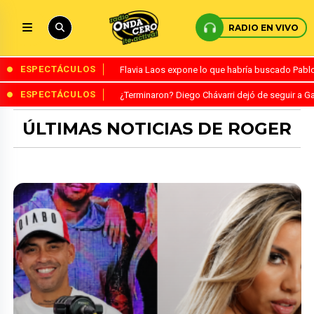
RADIO EN VIVO
ESPECTÁCULOS
Flavia Laos expone lo que habría buscado Pablo 
ESPECTÁCULOS
¿Terminaron? Diego Chávarri dejó de seguir a Ga
ÚLTIMAS NOTICIAS DE ROGER