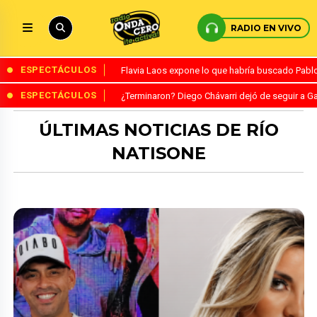
RADIO EN VIVO
ESPECTÁCULOS
Flavia Laos expone lo que habría buscado Pablo 
ESPECTÁCULOS
¿Terminaron? Diego Chávarri dejó de seguir a Ga
ÚLTIMAS NOTICIAS DE RÍO
NATISONE