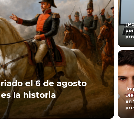
¿Po
per
pro
riado el 6 de agosto
¡Im
es la historia
Día
en 
pre