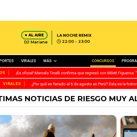
AL AIRE
LA NOCHE REMIX
22:00 - 23:00
DJ Mariane
PORTES
VIRALES
MÁS
CONCURSOS
PROGR
OS
¡Es oficial! Marcelo Tinelli confirma que regresó con Milett Figueroa
VIRALES
¿Por qué es feriado el 6 de agosto en Perú? Esta es la histor
TIMAS NOTICIAS DE RIESGO MUY A