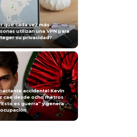
r qué cada vez más
sonas utilizan una VPN para
teger su privacidad?
pactante accidente! Kevin
z cae desde ocho metros
“Esto es guerra” y genera
ocupación