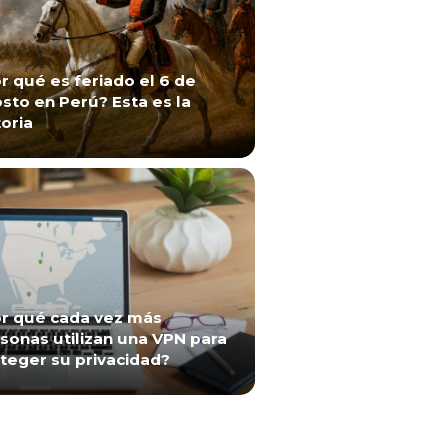
r qué es feriado el 6 de
sto en Perú? Esta es la
toria
r qué cada vez más
sonas utilizan una VPN para
teger su privacidad?