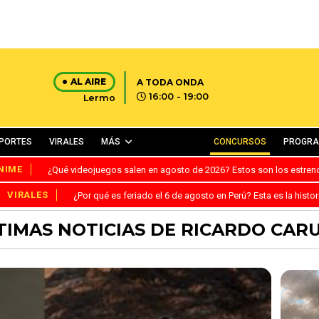
AL AIRE
A TODA ONDA
16:00 - 19:00
Lermo
PORTES
VIRALES
MÁS
CONCURSOS
PROGR
NIME
¿Qué videojuegos salen en agosto de 2026? Estos son los estre
VIRALES
¿Por qué es feriado el 6 de agosto en Perú? Esta es la histor
TIMAS NOTICIAS DE RICARDO CAR