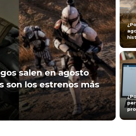
¿Po
ago
his
gos salen en agosto
s son los estrenos más
¿Po
per
pro