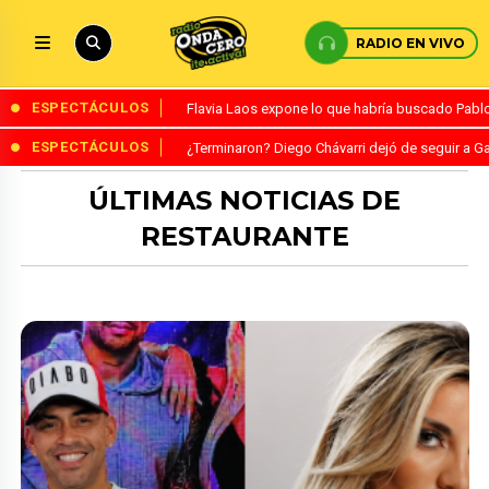
RADIO EN VIVO
ESPECTÁCULOS
Flavia Laos expone lo que habría buscado Pablo 
ESPECTÁCULOS
¿Terminaron? Diego Chávarri dejó de seguir a Ga
ÚLTIMAS NOTICIAS DE
RESTAURANTE