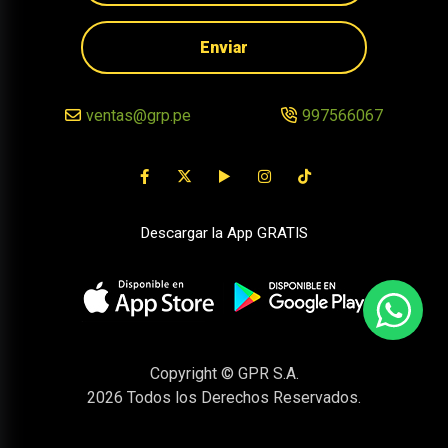
Enviar
ventas@grp.pe
997566067
Descargar la App GRATIS
Copyright © GPR S.A.
2026
Todos los Derechos Reservados.