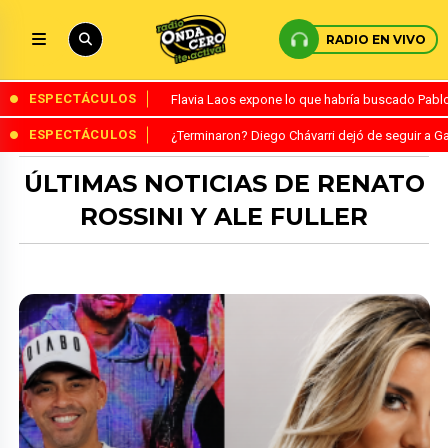
RADIO EN VIVO
ESPECTÁCULOS
Flavia Laos expone lo que habría buscado Pablo 
ESPECTÁCULOS
¿Terminaron? Diego Chávarri dejó de seguir a Ga
ÚLTIMAS NOTICIAS DE RENATO
ROSSINI Y ALE FULLER