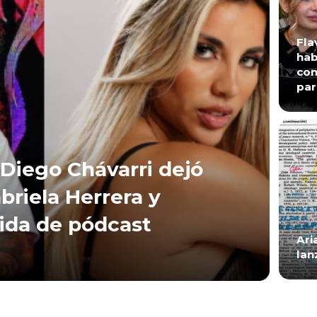
Fla
hab
con
par
Diego Chávarri dejó
briela Herrera y
lida de pódcast
Ari
lan