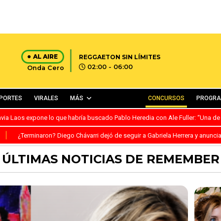
AL AIRE
REGGAETON SIN LÍMITES
02:00 - 06:00
Onda Cero
PORTES
VIRALES
MÁS
CONCURSOS
PROGR
avia Laos expone lo que habría buscado Pablo Heredia con Ale Fuller: “Una de
S
¿Terminaron? Diego Chávarri dejó de seguir a Gabriela Herrera y anunci
ÚLTIMAS NOTICIAS DE REMEMBER