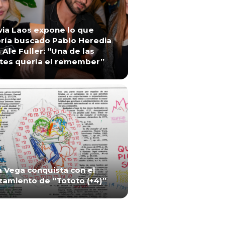
via Laos expone lo que
ría buscado Pablo Heredia
 Ale Fuller: “Una de las
tes quería el remember”
a Vega conquista con el
zamiento de “Tototo (+4)”