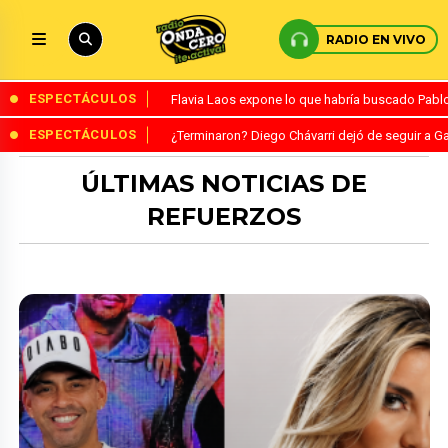
RADIO EN VIVO
ESPECTÁCULOS
Flavia Laos expone lo que habría buscado Pablo 
ESPECTÁCULOS
¿Terminaron? Diego Chávarri dejó de seguir a Ga
ÚLTIMAS NOTICIAS DE
REFUERZOS