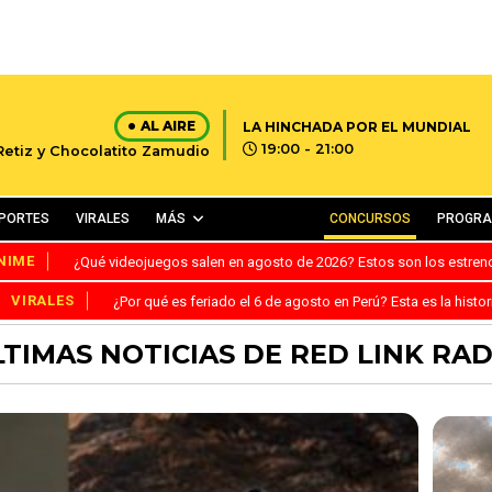
AL AIRE
LA HINCHADA POR EL MUNDIAL
19:00 - 21:00
 Retiz y Chocolatito Zamudio
PORTES
VIRALES
MÁS
CONCURSOS
PROGR
NIME
¿Qué videojuegos salen en agosto de 2026? Estos son los estre
VIRALES
¿Por qué es feriado el 6 de agosto en Perú? Esta es la histor
LTIMAS NOTICIAS DE RED LINK RAD