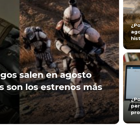
¿Po
ago
his
gos salen en agosto
s son los estrenos más
¿Po
per
pro