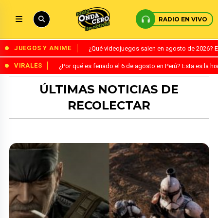
RADIO EN VIVO
JUEGOS Y ANIME
¿Qué videojuegos salen en agosto de 2026? 
VIRALES
¿Por qué es feriado el 6 de agosto en Perú? Esta es la his
ÚLTIMAS NOTICIAS DE
RECOLECTAR