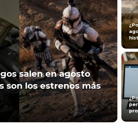
¿Po
ago
his
gos salen en agosto
s son los estrenos más
¿Po
per
pro