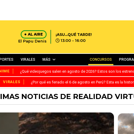
AL AIRE
¡ASU...QUÉ TARDE!
13:00 - 16:00
El Papu Denis
PORTES
VIRALES
MÁS
CONCURSOS
PROGR
NIME
¿Qué videojuegos salen en agosto de 2026? Estos son los estre
VIRALES
¿Por qué es feriado el 6 de agosto en Perú? Esta es la histor
IMAS NOTICIAS DE REALIDAD VIR