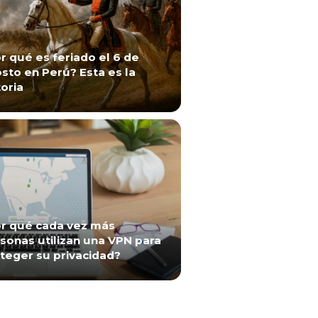
r qué es feriado el 6 de
sto en Perú? Esta es la
toria
r qué cada vez más
sonas utilizan una VPN para
teger su privacidad?