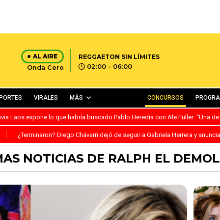
AL AIRE
REGGAETON SIN LÍMITES
02:00 - 06:00
Onda Cero
PORTES
VIRALES
MÁS
CONCURSOS
PROGR
avia Laos expone lo que habría buscado Pablo Heredia con Ale Fuller: “Una de
S
¿Terminaron? Diego Chávarri dejó de seguir a Gabriela Herrera y anunci
MAS NOTICIAS DE RALPH EL DEMO