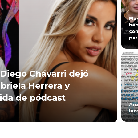
Fla
hab
con
par
Diego Chávarri dejó
briela Herrera y
lida de pódcast
Ari
lan