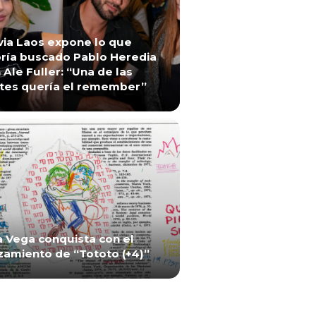
via Laos expone lo que
ría buscado Pablo Heredia
 Ale Fuller: “Una de las
tes quería el remember”
a Vega conquista con el
zamiento de “Tototo (+4)”