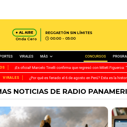
AL AIRE
REGGAETÓN SIN LÍMITES
00:00 - 05:00
Onda Cero
PORTES
VIRALES
MÁS
CONCURSOS
PROGR
OS
¡Es oficial! Marcelo Tinelli confirma que regresó con Milett Figueroa
VIRALES
¿Por qué es feriado el 6 de agosto en Perú? Esta es la histor
MAS NOTICIAS DE RADIO PANAMER