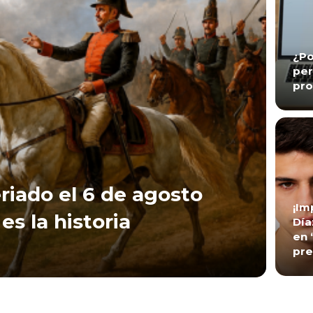
¿Po
per
pro
riado el 6 de agosto
¡Im
es la historia
Día
en 
pre