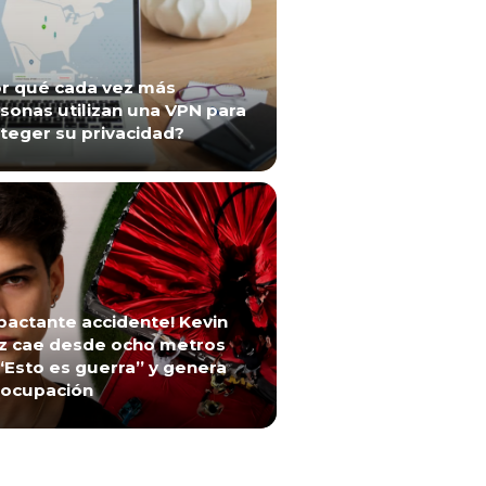
r qué cada vez más
sonas utilizan una VPN para
teger su privacidad?
pactante accidente! Kevin
z cae desde ocho metros
“Esto es guerra” y genera
ocupación