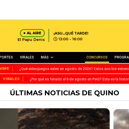
AL AIRE
¡ASU...QUÉ TARDE!
13:00 - 16:00
El Papu Denis
PORTES
VIRALES
MÁS
CONCURSOS
PROGR
NIME
¿Qué videojuegos salen en agosto de 2026? Estos son los estre
VIRALES
¿Por qué es feriado el 6 de agosto en Perú? Esta es la histor
ÚLTIMAS NOTICIAS DE QUINO