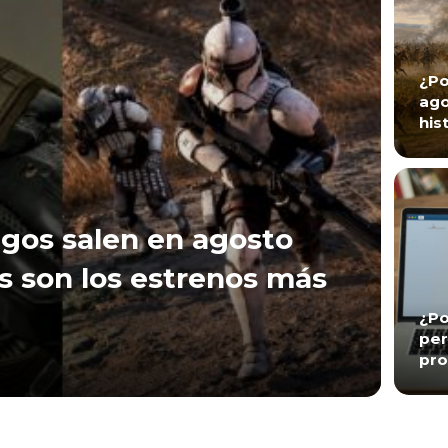
¿Po
ago
his
gos salen en agosto
s son los estrenos más
¿Po
per
pro