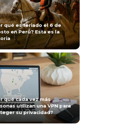
r qué es feriado el 6 de
sto en Perú? Esta es la
toria
r qué cada vez más
sonas utilizan una VPN para
teger su privacidad?