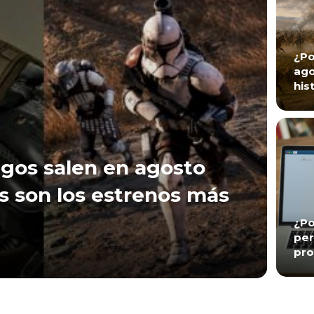
¿Po
ago
his
gos salen en agosto
s son los estrenos más
¿Po
per
pro