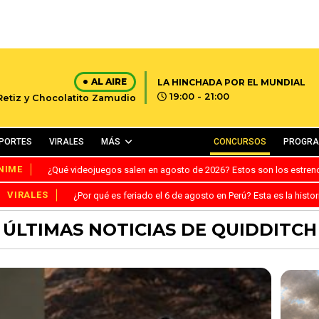
AL AIRE
LA HINCHADA POR EL MUNDIAL
19:00 - 21:00
 Retiz y Chocolatito Zamudio
PORTES
VIRALES
MÁS
CONCURSOS
PROGR
NIME
¿Qué videojuegos salen en agosto de 2026? Estos son los estre
VIRALES
¿Por qué es feriado el 6 de agosto en Perú? Esta es la histor
ÚLTIMAS NOTICIAS DE QUIDDITCH