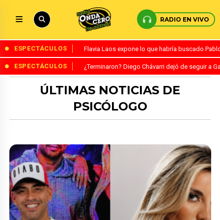
RADIO EN VIVO
ESPECTÁCULOS
Flavia Laos expone lo que habría buscado Pablo 
ESPECTÁCULOS
¿Terminaron? Diego Chávarri dejó de seguir a Ga
ÚLTIMAS NOTICIAS DE
PSICÓLOGO