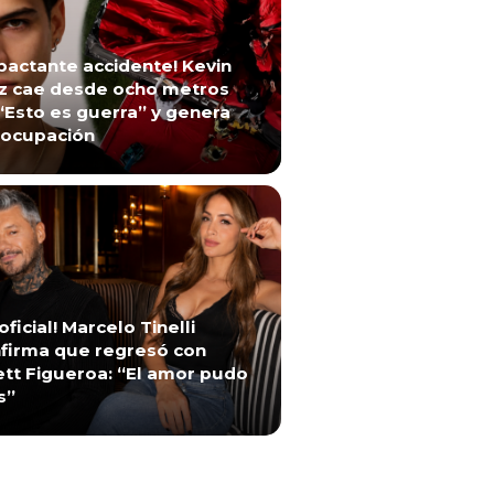
pactante accidente! Kevin
z cae desde ocho metros
“Esto es guerra” y genera
ocupación
 oficial! Marcelo Tinelli
firma que regresó con
ett Figueroa: “El amor pudo
s”