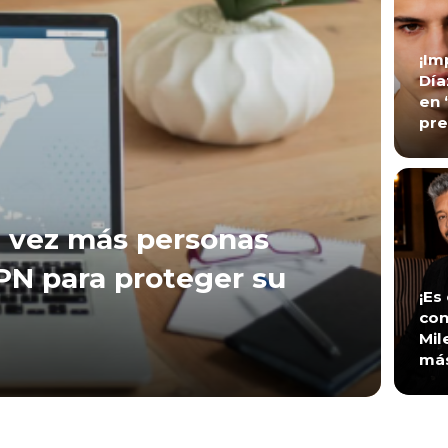
¡Im
Día
en 
pre
 vez más personas
VPN para proteger su
¡Es
con
Mil
má