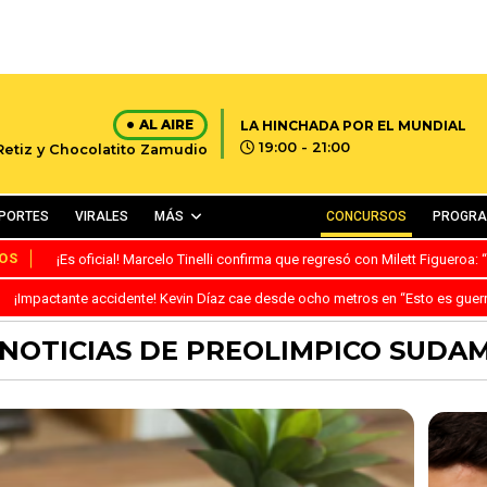
AL AIRE
LA HINCHADA POR EL MUNDIAL
19:00 - 21:00
 Retiz y Chocolatito Zamudio
PORTES
VIRALES
MÁS
CONCURSOS
PROGR
OS
¡Es oficial! Marcelo Tinelli confirma que regresó con Milett Figueroa
¡Impactante accidente! Kevin Díaz cae desde ocho metros en “Esto es guer
 NOTICIAS DE PREOLIMPICO SUDA