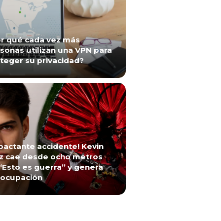
r qué cada vez más
sonas utilizan una VPN para
teger su privacidad?
pactante accidente! Kevin
z cae desde ocho metros
“Esto es guerra” y genera
ocupación