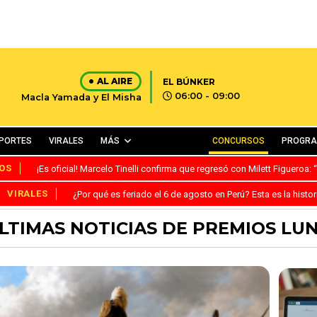
AL AIRE
EL BÚNKER
06:00 - 09:00
Macla Yamada y El Misha
PORTES
VIRALES
MÁS
CONCURSOS
PROGR
OS
¡Es oficial! Marcelo Tinelli confirma que regresó con Milett Figueroa
VIRALES
¿Por qué es feriado el 6 de agosto en Perú? Esta es la histor
LTIMAS NOTICIAS DE PREMIOS LU