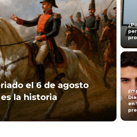
¿Po
per
pro
riado el 6 de agosto
¡Im
es la historia
Día
en 
pre