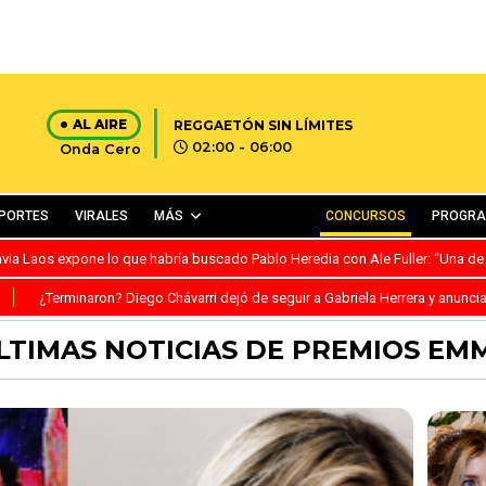
AL AIRE
REGGAETÓN SIN LÍMITES
02:00 - 06:00
Onda Cero
PORTES
VIRALES
MÁS
CONCURSOS
PROGR
avia Laos expone lo que habría buscado Pablo Heredia con Ale Fuller: “Una de
S
¿Terminaron? Diego Chávarri dejó de seguir a Gabriela Herrera y anunci
LTIMAS NOTICIAS DE PREMIOS EM