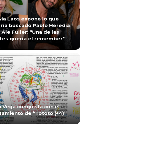
via Laos expone lo que
ría buscado Pablo Heredia
 Ale Fuller: “Una de las
tes quería el remember”
a Vega conquista con el
zamiento de “Tototo (+4)”