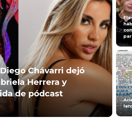
Fla
hab
con
par
Diego Chávarri dejó
briela Herrera y
lida de pódcast
Ari
lan