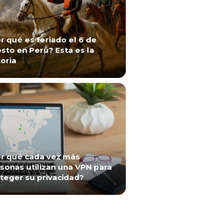
r qué es feriado el 6 de
sto en Perú? Esta es la
toria
r qué cada vez más
sonas utilizan una VPN para
teger su privacidad?