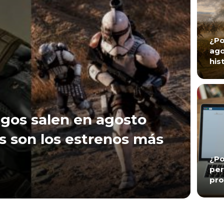
¿Po
ago
his
gos salen en agosto
s son los estrenos más
¿Po
per
pro