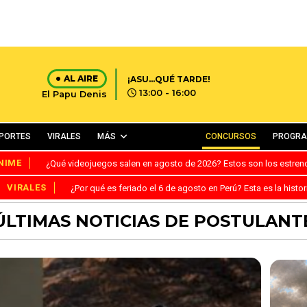
AL AIRE
¡ASU...QUÉ TARDE!
13:00 - 16:00
El Papu Denis
PORTES
VIRALES
MÁS
CONCURSOS
PROGR
NIME
¿Qué videojuegos salen en agosto de 2026? Estos son los estre
VIRALES
¿Por qué es feriado el 6 de agosto en Perú? Esta es la histor
ÚLTIMAS NOTICIAS DE POSTULANT