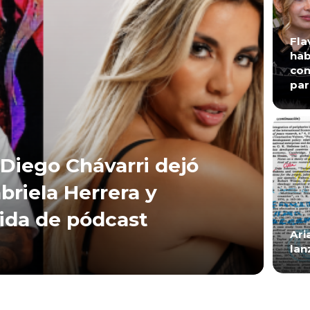
Fla
hab
con
par
Diego Chávarri dejó
briela Herrera y
lida de pódcast
Ari
lan