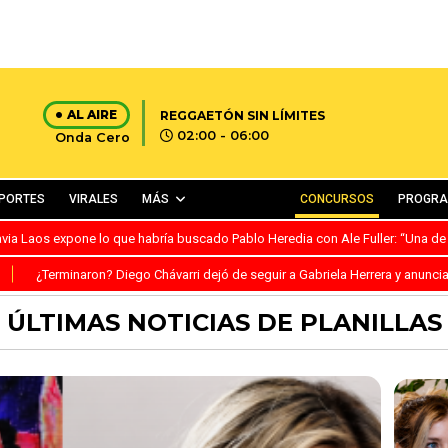
AL AIRE
REGGAETÓN SIN LÍMITES
02:00 - 06:00
Onda Cero
PORTES
VIRALES
MÁS
CONCURSOS
PROGR
avia Laos expone lo que habría buscado Pablo Heredia con Ale Fuller: “Una de
S
¿Terminaron? Diego Chávarri dejó de seguir a Gabriela Herrera y anunci
ÚLTIMAS NOTICIAS DE PLANILLAS