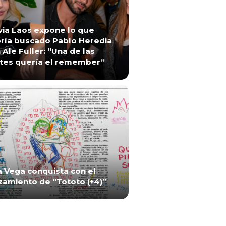
via Laos expone lo que
ría buscado Pablo Heredia
 Ale Fuller: “Una de las
tes quería el remember”
a Vega conquista con el
zamiento de “Tototo (+4)”