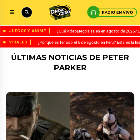
RADIO EN VIVO
JUEGOS Y ANIME
¿Qué videojuegos salen en agosto de 2026? 
VIRALES
¿Por qué es feriado el 6 de agosto en Perú? Esta es la his
ÚLTIMAS NOTICIAS DE PETER
PARKER