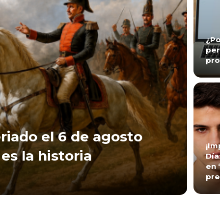
¿Po
per
pro
riado el 6 de agosto
¡Im
es la historia
Día
en 
pre