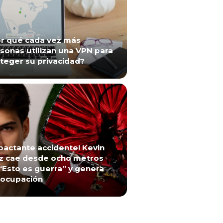
r qué cada vez más
sonas utilizan una VPN para
teger su privacidad?
pactante accidente! Kevin
z cae desde ocho metros
“Esto es guerra” y genera
ocupación