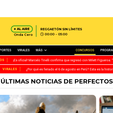
AL AIRE
REGGAETÓN SIN LÍMITES
00:00 - 05:00
Onda Cero
PORTES
VIRALES
MÁS
CONCURSOS
PROGR
OS
¡Es oficial! Marcelo Tinelli confirma que regresó con Milett Figueroa
VIRALES
¿Por qué es feriado el 6 de agosto en Perú? Esta es la histor
ÚLTIMAS NOTICIAS DE PERFECTOS