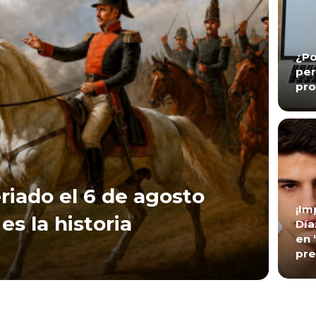
¿Po
per
pro
riado el 6 de agosto
¡Im
es la historia
Día
en 
pre