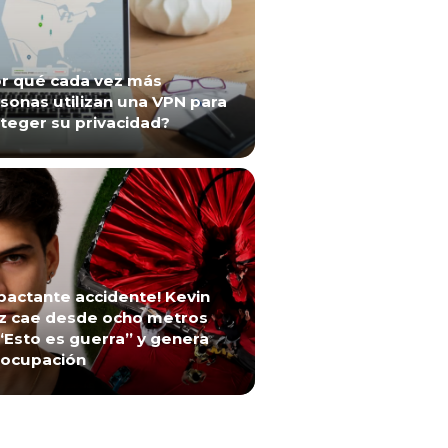
r qué cada vez más
sonas utilizan una VPN para
teger su privacidad?
pactante accidente! Kevin
z cae desde ocho metros
“Esto es guerra” y genera
ocupación