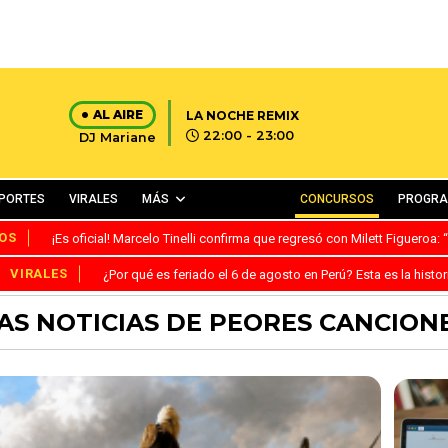
AL AIRE
LA NOCHE REMIX
22:00 - 23:00
DJ Mariane
PORTES
VIRALES
MÁS
CONCURSOS
PROGR
OS
¡Es oficial! Marcelo Tinelli confirma que regresó con Milett Figueroa
VIRALES
¿Por qué es feriado el 6 de agosto en Perú? Esta es la histor
AS NOTICIAS DE PEORES CANCIONE