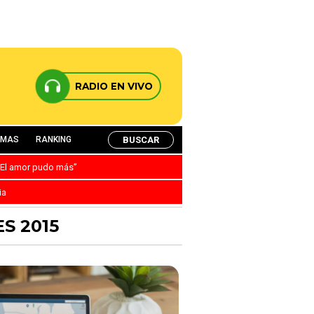
RADIO EN VIVO
BUSCAR
AMAS
RANKING
: “El amor pudo más”
ia
S 2015