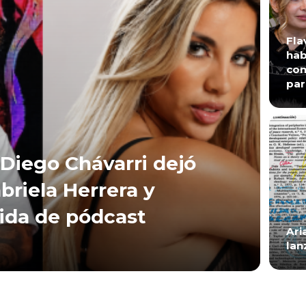
Fla
hab
con
par
Diego Chávarri dejó
briela Herrera y
lida de pódcast
Ari
lan