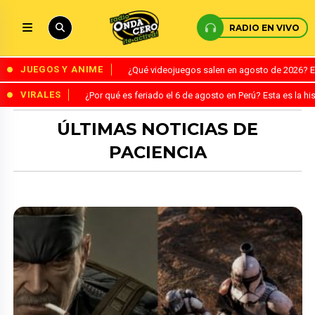
RADIO EN VIVO
JUEGOS Y ANIME
¿Qué videojuegos salen en agosto de 2026? 
VIRALES
¿Por qué es feriado el 6 de agosto en Perú? Esta es la his
ÚLTIMAS NOTICIAS DE
PACIENCIA