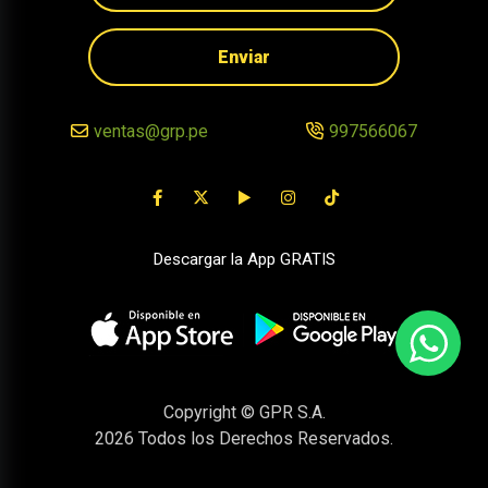
Enviar
ventas@grp.pe
997566067
Descargar la App GRATIS
Copyright © GPR S.A.
2026
Todos los Derechos Reservados.