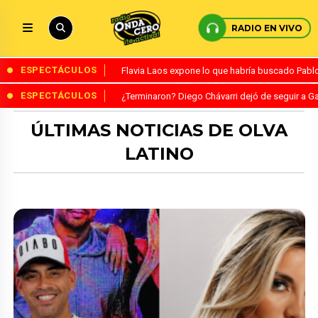
RADIO EN VIVO
ESPECTÁCULOS
Flavia Laos expone lo que habría buscado Pablo 
ESPECTÁCULOS
¿Terminaron? Diego Chávarri dejó de seguir a Ga
ÚLTIMAS NOTICIAS DE OLVA
LATINO