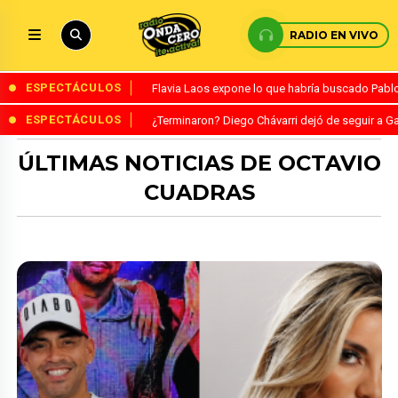
RADIO EN VIVO
ESPECTÁCULOS
Flavia Laos expone lo que habría buscado Pablo 
ESPECTÁCULOS
¿Terminaron? Diego Chávarri dejó de seguir a Ga
ÚLTIMAS NOTICIAS DE OCTAVIO
CUADRAS