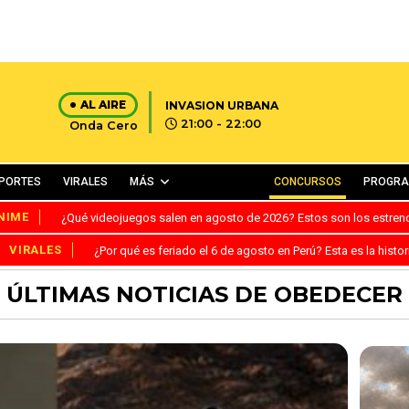
AL AIRE
INVASION URBANA
21:00 - 22:00
Onda Cero
PORTES
VIRALES
MÁS
CONCURSOS
PROGR
NIME
¿Qué videojuegos salen en agosto de 2026? Estos son los estre
VIRALES
¿Por qué es feriado el 6 de agosto en Perú? Esta es la histor
ÚLTIMAS NOTICIAS DE OBEDECER