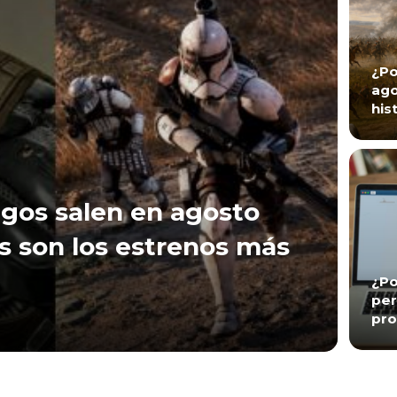
¿Po
ago
his
gos salen en agosto
s son los estrenos más
¿Po
per
pro