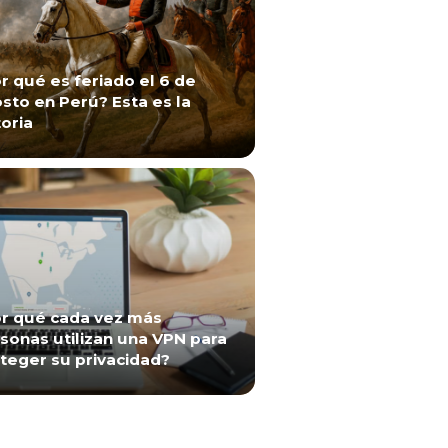
r qué es feriado el 6 de
sto en Perú? Esta es la
toria
r qué cada vez más
sonas utilizan una VPN para
teger su privacidad?