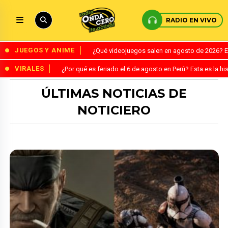
RADIO EN VIVO
JUEGOS Y ANIME
¿Qué videojuegos salen en agosto de 2026? 
VIRALES
¿Por qué es feriado el 6 de agosto en Perú? Esta es la his
ÚLTIMAS NOTICIAS DE
NOTICIERO