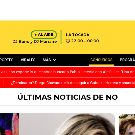
AL AIRE
LA TOCADA
22:00 - 00:00
DJ Bans y DJ Mariane
PORTES
VIRALES
MÁS
CONCURSOS
PROGR
avia Laos expone lo que habría buscado Pablo Heredia con Ale Fuller: “Una de
S
¿Terminaron? Diego Chávarri dejó de seguir a Gabriela Herrera y anunci
ÚLTIMAS NOTICIAS DE NO