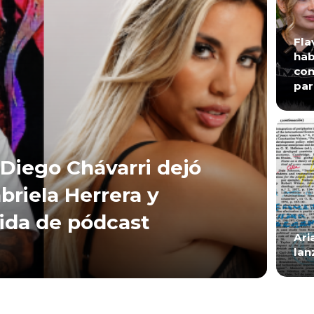
Fla
hab
con
par
Diego Chávarri dejó
briela Herrera y
lida de pódcast
Ari
lan