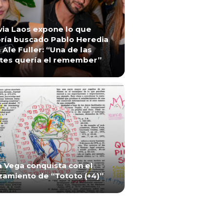
via Laos expone lo que
ría buscado Pablo Heredia
 Ale Fuller: “Una de las
tes quería el remember”
a Vega conquista con el
zamiento de “Tototo (+4)”