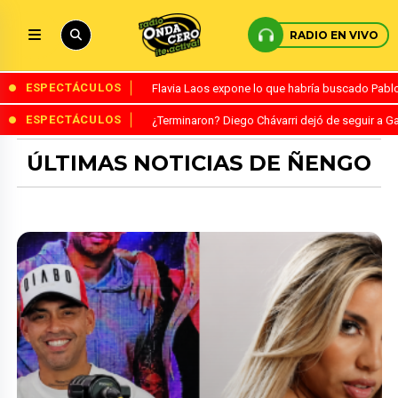
RADIO EN VIVO
ESPECTÁCULOS
Flavia Laos expone lo que habría buscado Pablo 
ESPECTÁCULOS
¿Terminaron? Diego Chávarri dejó de seguir a Ga
ÚLTIMAS NOTICIAS DE ÑENGO