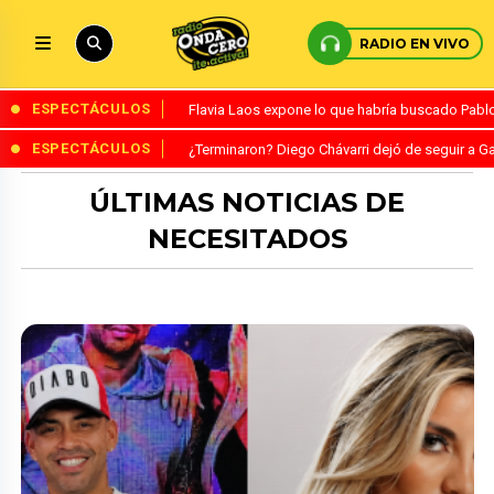
RADIO EN VIVO
ESPECTÁCULOS
Flavia Laos expone lo que habría buscado Pablo 
ESPECTÁCULOS
¿Terminaron? Diego Chávarri dejó de seguir a Ga
ÚLTIMAS NOTICIAS DE
NECESITADOS