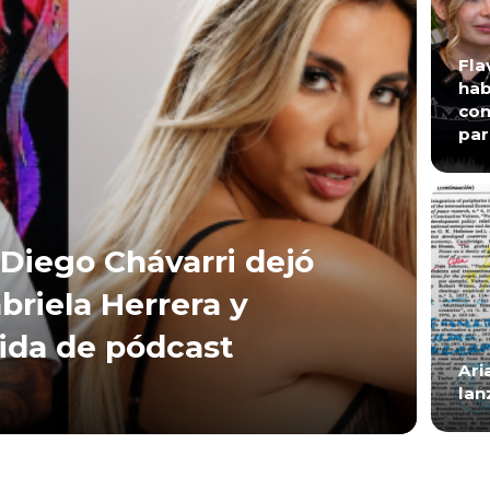
Fla
hab
con
par
Diego Chávarri dejó
briela Herrera y
lida de pódcast
Ari
lan