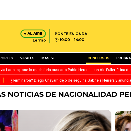
AL AIRE
PONTE EN ONDA
10:00 - 14:00
Lermo
PORTES
VIRALES
MÁS
CONCURSOS
PROGR
avia Laos expone lo que habría buscado Pablo Heredia con Ale Fuller: “Una de
S
¿Terminaron? Diego Chávarri dejó de seguir a Gabriela Herrera y anunci
S NOTICIAS DE NACIONALIDAD P