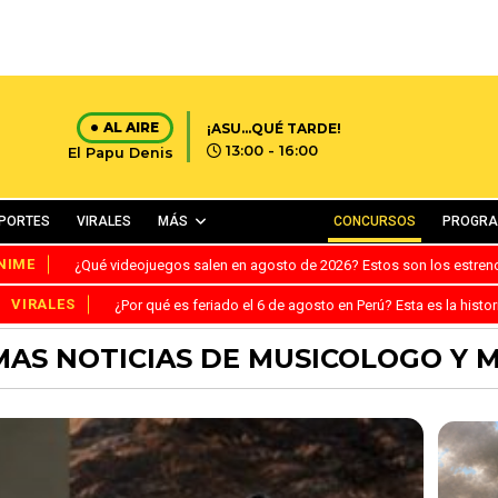
AL AIRE
¡ASU...QUÉ TARDE!
13:00 - 16:00
El Papu Denis
PORTES
VIRALES
MÁS
CONCURSOS
PROGR
NIME
¿Qué videojuegos salen en agosto de 2026? Estos son los estre
VIRALES
¿Por qué es feriado el 6 de agosto en Perú? Esta es la histor
MAS NOTICIAS DE MUSICOLOGO Y 