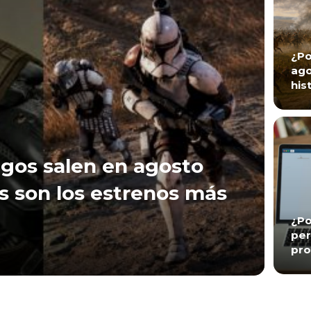
¿Po
ago
his
gos salen en agosto
s son los estrenos más
¿Po
per
pro