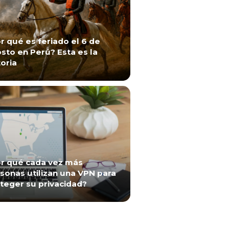
r qué es feriado el 6 de
sto en Perú? Esta es la
toria
r qué cada vez más
sonas utilizan una VPN para
teger su privacidad?