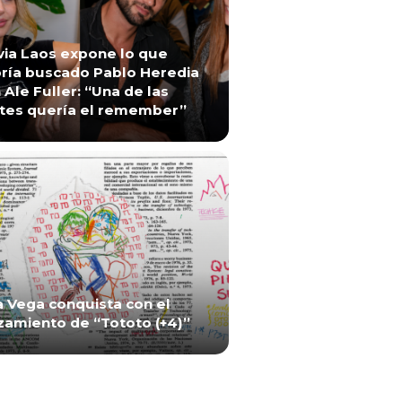
via Laos expone lo que
ría buscado Pablo Heredia
 Ale Fuller: “Una de las
tes quería el remember”
a Vega conquista con el
zamiento de “Tototo (+4)”