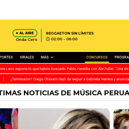
AL AIRE
REGGAETON SIN LÍMITES
02:00 - 06:00
Onda Cero
PORTES
VIRALES
MÁS
CONCURSOS
PROGR
avia Laos expone lo que habría buscado Pablo Heredia con Ale Fuller: “Una de
S
¿Terminaron? Diego Chávarri dejó de seguir a Gabriela Herrera y anunci
TIMAS NOTICIAS DE MÚSICA PERU