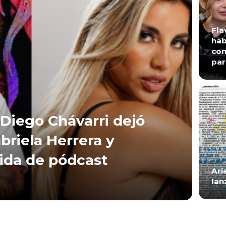
Fla
hab
con
par
Diego Chávarri dejó
briela Herrera y
lida de pódcast
Ari
lan