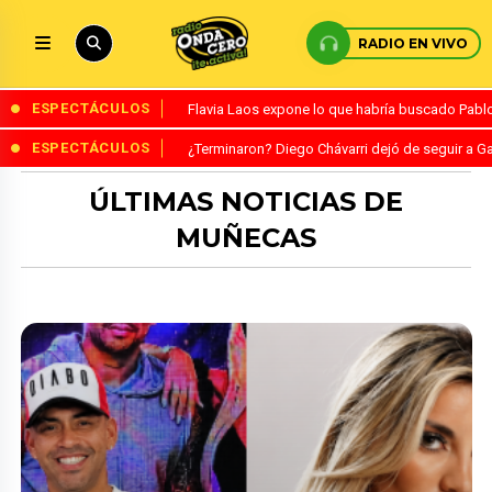
RADIO EN VIVO
ESPECTÁCULOS
Flavia Laos expone lo que habría buscado Pablo 
ESPECTÁCULOS
¿Terminaron? Diego Chávarri dejó de seguir a Ga
ÚLTIMAS NOTICIAS DE
MUÑECAS