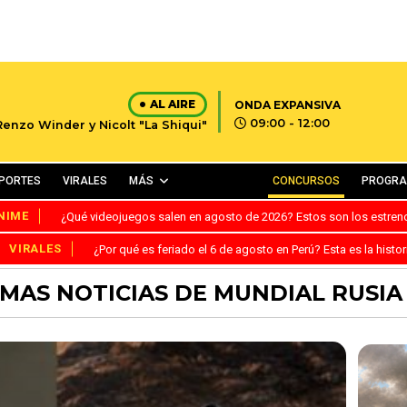
AL AIRE
ONDA EXPANSIVA
09:00 - 12:00
Renzo Winder y Nicolt "La Shiqui"
PORTES
VIRALES
MÁS
CONCURSOS
PROGR
NIME
¿Qué videojuegos salen en agosto de 2026? Estos son los estre
VIRALES
¿Por qué es feriado el 6 de agosto en Perú? Esta es la histor
IMAS NOTICIAS DE MUNDIAL RUSIA 