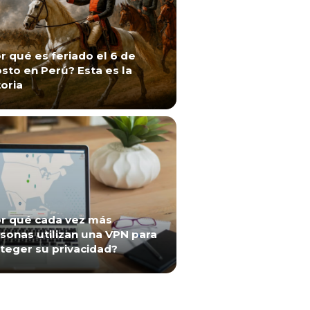
r qué es feriado el 6 de
sto en Perú? Esta es la
toria
r qué cada vez más
sonas utilizan una VPN para
teger su privacidad?