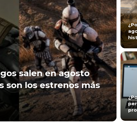
¿Po
ago
his
gos salen en agosto
s son los estrenos más
¿Po
per
pro