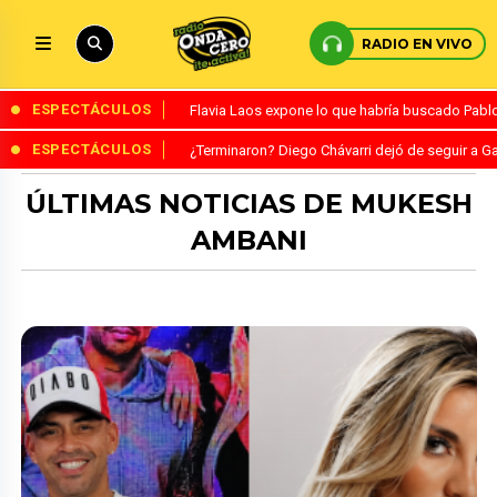
RADIO EN VIVO
ESPECTÁCULOS
Flavia Laos expone lo que habría buscado Pablo 
ESPECTÁCULOS
¿Terminaron? Diego Chávarri dejó de seguir a Ga
ÚLTIMAS NOTICIAS DE MUKESH
AMBANI