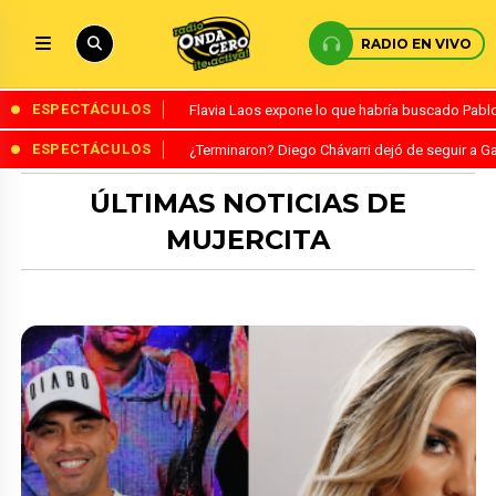
RADIO EN VIVO
ESPECTÁCULOS
Flavia Laos expone lo que habría buscado Pablo 
ESPECTÁCULOS
¿Terminaron? Diego Chávarri dejó de seguir a Ga
ÚLTIMAS NOTICIAS DE
MUJERCITA