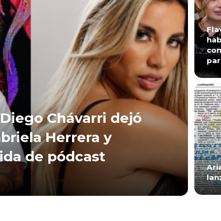
Fla
hab
con
par
Diego Chávarri dejó
briela Herrera y
lida de pódcast
Ari
lan