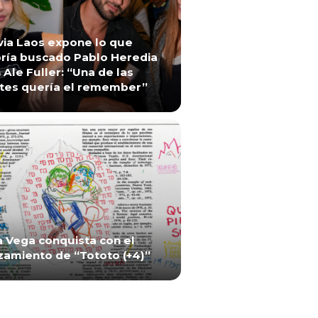
via Laos expone lo que
ría buscado Pablo Heredia
 Ale Fuller: “Una de las
tes quería el remember”
a Vega conquista con el
zamiento de “Tototo (+4)”