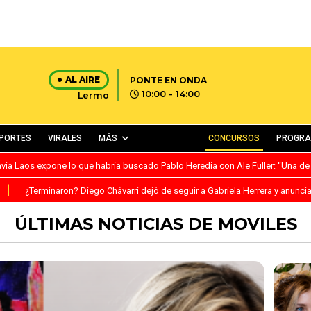
AL AIRE
PONTE EN ONDA
10:00 - 14:00
Lermo
PORTES
VIRALES
MÁS
CONCURSOS
PROGR
avia Laos expone lo que habría buscado Pablo Heredia con Ale Fuller: “Una de
S
¿Terminaron? Diego Chávarri dejó de seguir a Gabriela Herrera y anunci
ÚLTIMAS NOTICIAS DE MOVILES