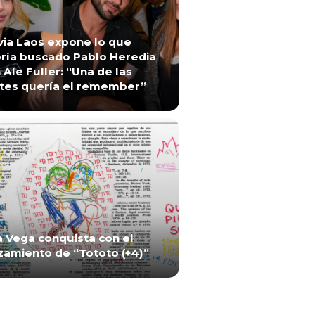
via Laos expone lo que
ría buscado Pablo Heredia
 Ale Fuller: “Una de las
tes quería el remember”
a Vega conquista con el
zamiento de “Tototo (+4)”