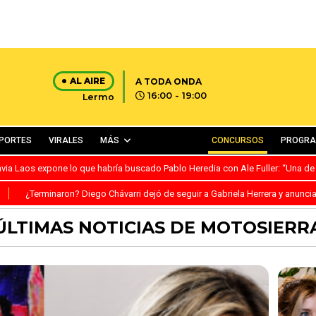
AL AIRE
A TODA ONDA
16:00 - 19:00
Lermo
PORTES
VIRALES
MÁS
CONCURSOS
PROGR
avia Laos expone lo que habría buscado Pablo Heredia con Ale Fuller: “Una de
S
¿Terminaron? Diego Chávarri dejó de seguir a Gabriela Herrera y anunci
ÚLTIMAS NOTICIAS DE MOTOSIERR