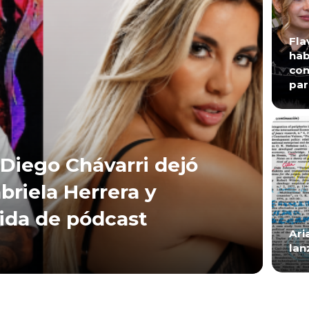
Fla
hab
con
par
Diego Chávarri dejó
briela Herrera y
lida de pódcast
Ari
lan