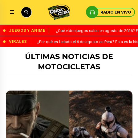
RADIO EN VIVO
JUEGOS Y ANIME
¿Qué videojuegos salen en agosto de 2026? 
VIRALES
¿Por qué es feriado el 6 de agosto en Perú? Esta es la his
ÚLTIMAS NOTICIAS DE
MOTOCICLETAS