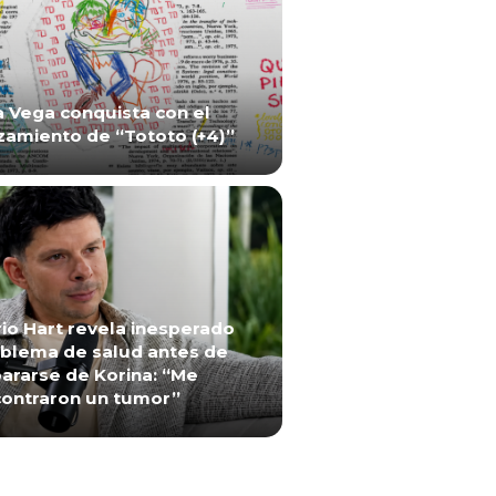
a Vega conquista con el
zamiento de “Tototo (+4)”
io Hart revela inesperado
blema de salud antes de
ararse de Korina: “Me
ontraron un tumor”