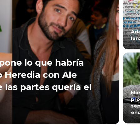
Ari
lan
xpone lo que habría
 Heredia con Ale
e las partes quería el
Mar
pro
sep
enc