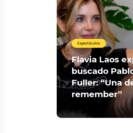
Espectáculos
Flavia Laos e
buscado Pablo
Fuller: “Una d
remember”